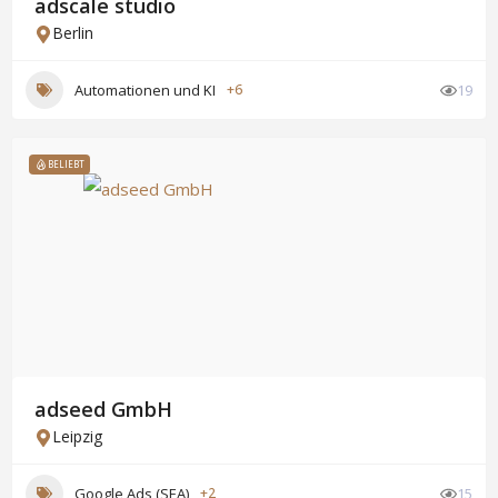
adscale studio
Berlin
Automationen und KI
+6
19
BELIEBT
adseed GmbH
Leipzig
Google Ads (SEA)
+2
15