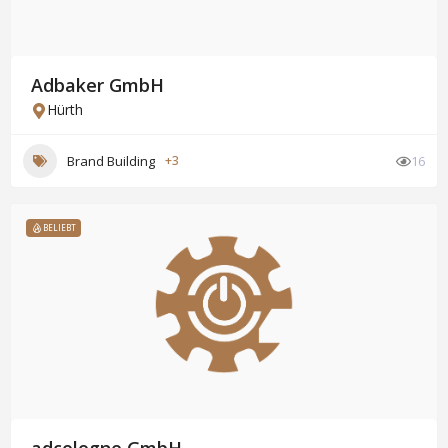
Adbaker GmbH
Hürth
Brand Building
+3
16
BELIEBT