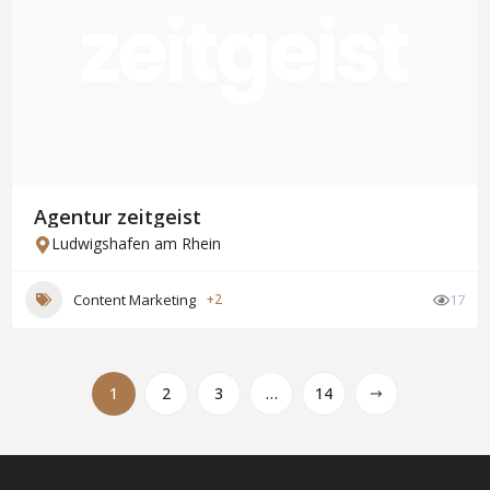
Agentur zeitgeist
Ludwigshafen am Rhein
Content Marketing
+2
17
1
2
3
…
14