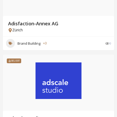
Adisfaction-Annex AG
Zürich
Brand Building
+3
9
BELIEBT