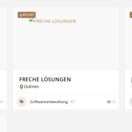
BELIEBT
FRECHE LÖSUNGEN
Dülmen
16
Softwareentwicklung
+1
18