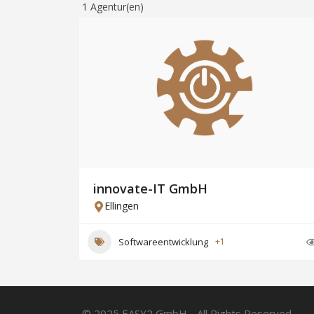
1
Agentur(en)
innovate-IT GmbH
Ellingen
Softwareentwicklung
+1
© 2025 EASY2 GmbH - All Rights Reserved