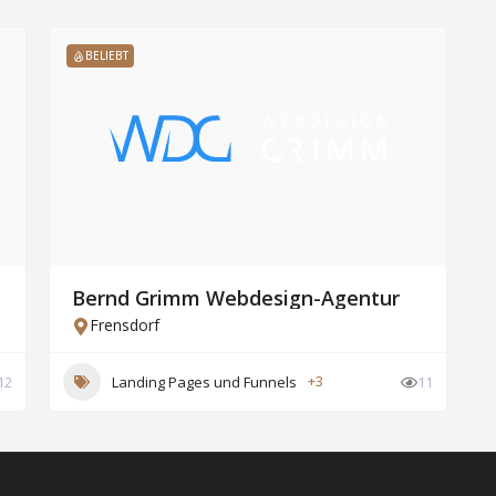
BELIEBT
Bernd Grimm Webdesign-Agentur
Frensdorf
12
Landing Pages und Funnels
+3
11