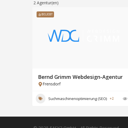
2
Agentur(en)
BELIEBT
Bernd Grimm Webdesign-Agentur
Frensdorf
Suchmaschinenoptimierung (SEO)
+2
© 2025 EASY2 GmbH - All Rights Reserved