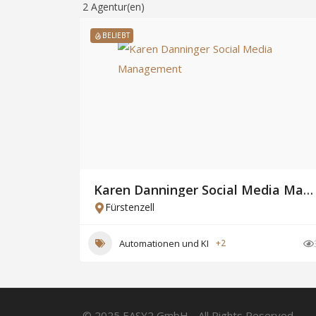
2
Agentur(en)
BELIEBT
Karen Danninger Social Media Management
Fürstenzell
Automationen und KI
+2
© 2025 EASY2 GmbH - All Rights Reserved