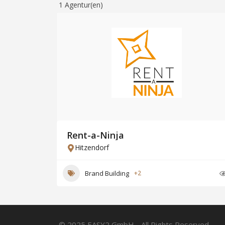
1
Agentur(en)
Rent-a-Ninja
Hitzendorf
Brand Building
+2
© 2025 EASY2 GmbH - All Rights Reserved