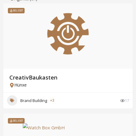
BELIEBT
CreativBaukasten
Hünxe
Brand Building
+3
17
BELIEBT