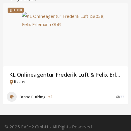
BELIEBT
KL Onlineagentur Frederik Luft & Felix Erlemann GbR
Itzstedt
Brand Building
+4
33
© 2025 EASY2 GmbH - All Rights Reserved