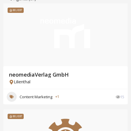
BELIEBT
neomediaVerlag GmbH
Lilienthal
Content Marketing
+1
15
BELIEBT