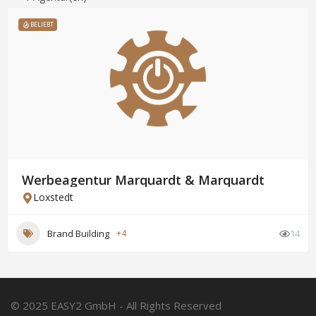
BELIEBT
Werbeagentur Marquardt & Marquardt
Loxstedt
Brand Building
+4
14
© 2025 EASY2 GmbH - All Rights Reserved