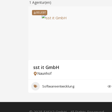
1
Agentur(en)
BELIEBT
sst it GmbH
Naunhof
Softwareentwicklung
© 2025 EASY2 GmbH - All Rights Reserved