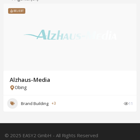
BELIEBT
Alzhaus-Media
Obing
Brand Building
+3
11
© 2025 EASY2 GmbH - All Rights Reserved