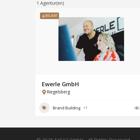
1
Agentur(en)
BELIEBT
Ewerle GmbH
Riegelsberg
Brand Building
+1
© 2025 EASY2 GmbH - All Rights Reserved