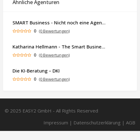
Ähnliche Agenturen
SMART Business - Nicht noch eine Agentur. Sondern ein Partner, der dein Business als Ganzes denkt.
0
(0 Bewertungen)
Katharina Hellmann - The Smart Business Coach
0
(0 Bewertungen)
Die KI-Beratung – DKI
0
(0 Bewertungen)
© 2025 EASY2 GmbH - All Rights Reserved
Impressum
|
Datenschutzerklärung
|
AGB