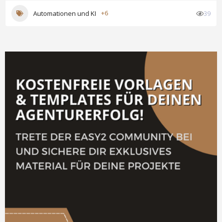
Automationen und KI
+6
39