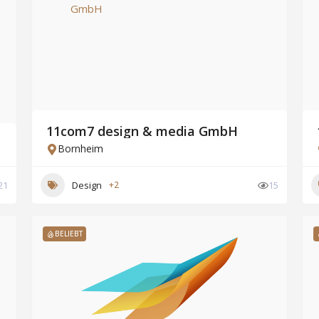
11com7 design & media GmbH
Bornheim
21
Design
+2
15
BELIEBT