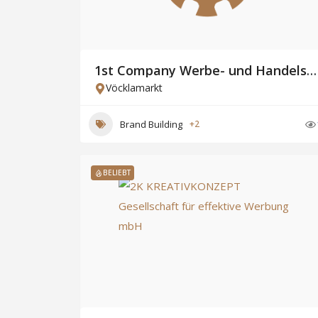
1st Company Werbe- und Handelsagentur GmbH
Vöcklamarkt
Brand Building
+2
BELIEBT