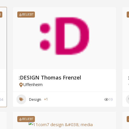
R
BELIEBT
:DESIGN Thomas Frenzel
Uffenheim
64
Design
+1
19
BELIEBT