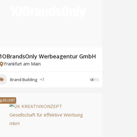
1OBrandsOnly Werbeagentur GmbH
Frankfurt am Main
Brand Building
+3
15
BELIEBT