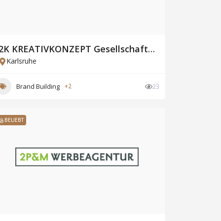
2K KREATIVKONZEPT Gesellschaft für effektive Werbung mbH
Karlsruhe
Brand Building
+2
23
BELIEBT