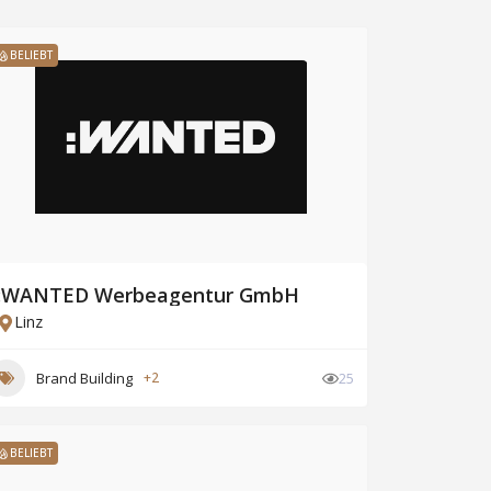
BELIEBT
:WANTED Werbeagentur GmbH
Linz
Brand Building
+2
25
BELIEBT