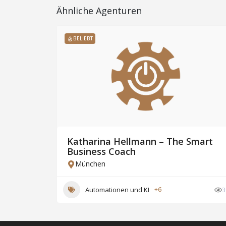
Ähnliche Agenturen
BELIEBT
h eine
Katharina Hellmann – The Smart
, der
Business Coach
kt.
München
Automationen und KI
+6
3
23