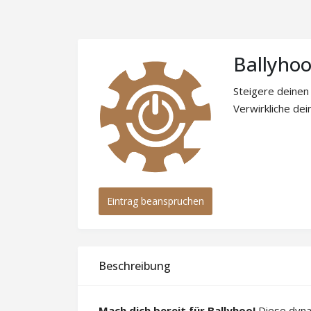
Ballyho
Steigere deinen
Verwirkliche dei
Eintrag beanspruchen
Beschreibung
Mach dich bereit für Ballyhoo!
Diese dyna