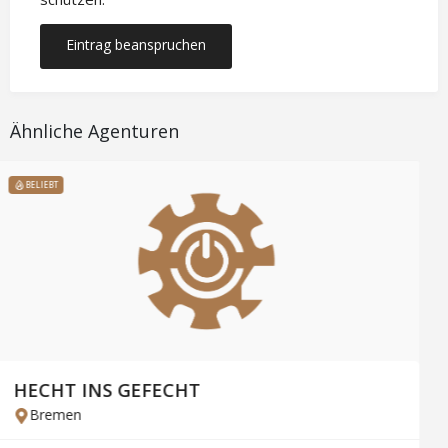
Eintrag beanspruchen
Ähnliche Agenturen
BELIEBT
SEO Smile – SEO Agentur München
München