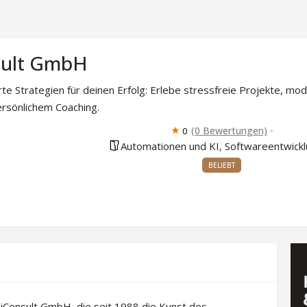
ult GmbH
e Strategien für deinen Erfolg: Erlebe stressfreie Projekte, mod
rsönlichem Coaching.
(0 Bewertungen)
0
Automationen und KI
Softwareentwickl
,
BELIEBT
iConsult GmbH, die seit 1988 die Kunst des