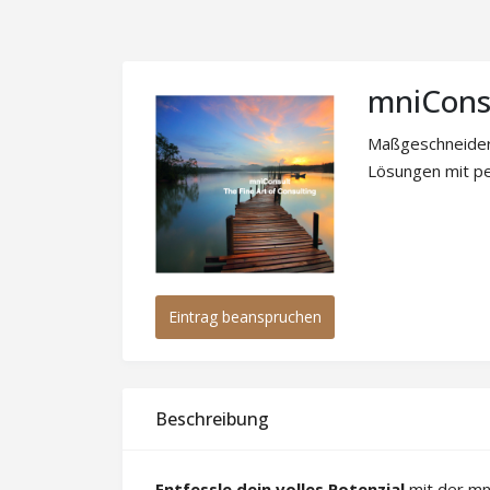
mniCons
Maßgeschneidert
Lösungen mit pe
Eintrag beanspruchen
Beschreibung
Entfessle dein volles Potenzial
mit der mn