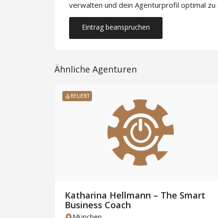
verwalten und dein Agenturprofil optimal zu
Eintrag beanspruchen
Ähnliche Agenturen
BELIEBT
h eine
Katharina Hellmann – The Smart
, der
Business Coach
kt.
München