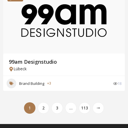
99am Designstudio
Lübeck
Brand Building
+3
18
1
2
3
…
113