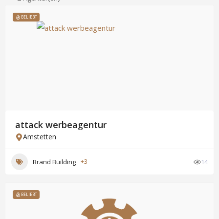
BELIEBT
attack werbeagentur
Amstetten
Brand Building
+3
14
BELIEBT