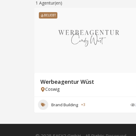
1
Agentur(en)
BELIEBT
Werbeagentur Wüst
Coswig
Brand Building
+3
© 2025 EASY2 GmbH - All Rights Reserved