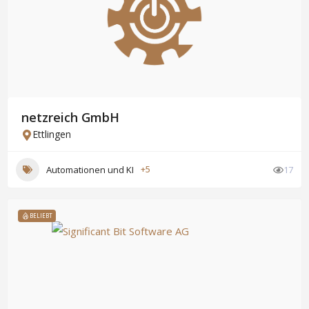
netzreich GmbH
Ettlingen
Automationen und KI
+5
17
BELIEBT