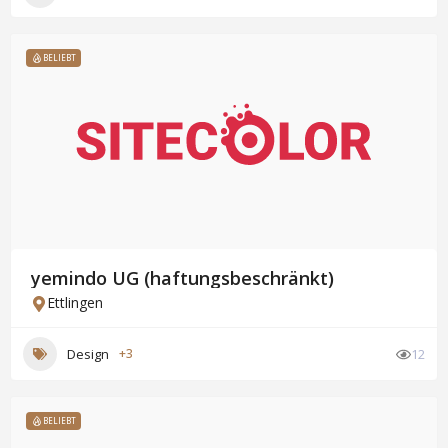
BELIEBT
yemindo UG (haftungsbeschränkt)
Ettlingen
Design
+3
12
BELIEBT