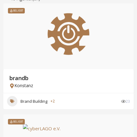
BELIEBT
brandb
Konstanz
Brand Building
+2
23
BELIEBT