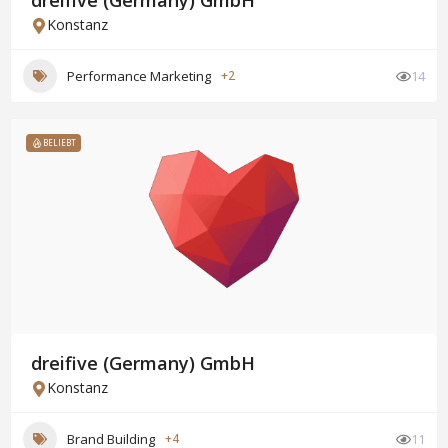
dreifive (Germany) GmbH
Konstanz
Performance Marketing
+2
14
BELIEBT
dreifive (Germany) GmbH
Konstanz
Brand Building
+4
11