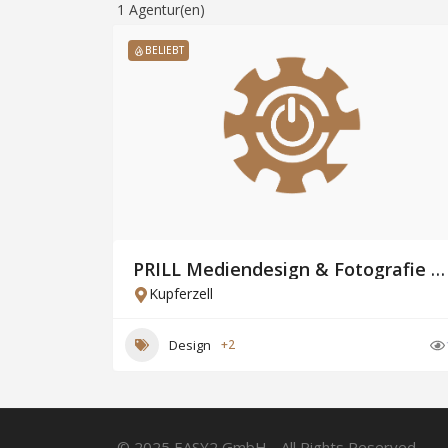
1
Agentur(en)
BELIEBT
PRILL Mediendesign & Fotografie GmbH
Kupferzell
Design
+2
© 2025 EASY2 GmbH - All Rights Reserved