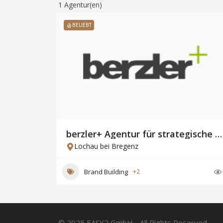
1
Agentur(en)
BELIEBT
berzler+ Agentur für strategische Unternehmenskommunikation
Lochau bei Bregenz
Brand Building
+2
© 2025 EASY2 GmbH - All Rights Reserved