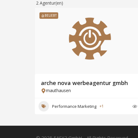
2
Agentur(en)
BELIEBT
arche nova werbeagentur gmbh
mauthausen
Performance Marketing
+1
© 2025 EASY2 GmbH - All Rights Reserved