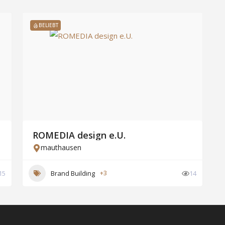
BELIEBT
ROMEDIA design e.U.
mauthausen
15
Brand Building
+3
14