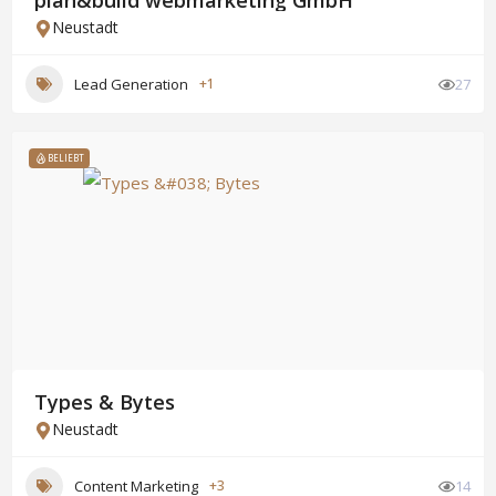
plan&build webmarketing GmbH
Neustadt
Lead Generation
+1
27
BELIEBT
Types & Bytes
Neustadt
Content Marketing
+3
14