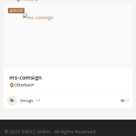
BELIEBT
ms-comsign
Otterbach
Design
+1
13
© 2025 EASY2 GmbH - All Rights Reserved