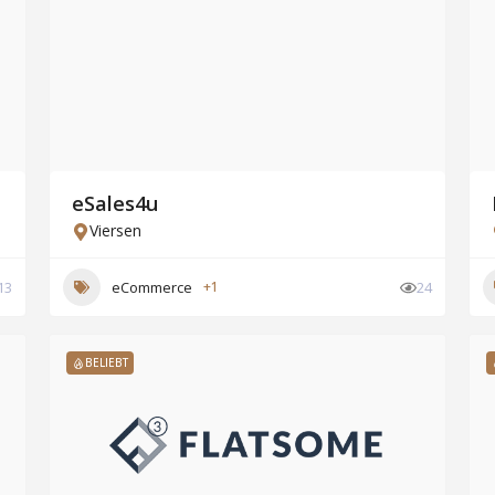
eSales4u
Viersen
13
eCommerce
+1
24
BELIEBT