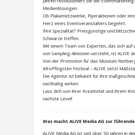
Jahren revolutioniert sie die Eventmarketin
Medienlösungen.
Ob Plakatnetzwerke, Flyeraktionen oder innov
Herz eines Eventveranstalters begehrt.
Ihre Spezialität? Preisgünstige und blitzsch
Schwarze treffen.
Mit einem Team von Experten, das sich auf 
von Sampling-Aktionen versteht, ist ALIVE d
Von der Promotion für das Museum Rietberg 
AfroPfingsten Festival – ALIVE setzt Maßstä
Die Agentur ist bekannt für ihre maßgeschnei
nachhaltig wirken.
Lass dich von ihrer Kreativität und ihrem Kn
nächste Level!
Was macht ALIVE Media AG zur führenden
ALIVE Media AG ist seit über 50 Jahren in de