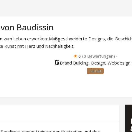
von Baudissin
en zum Leben erwecken: Maßgeschneiderte Designs, die Geschich
e Kunst mit Herz und Nachhaltigkeit.
(0 Bewertungen)
0
Brand Building
Design
Webdesign
,
,
BELIEBT
Baudissin, einem Meister der Illustration und des