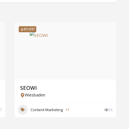
BELIEBT
SEOWI
Wiesbaden
7
Content Marketing
+1
36