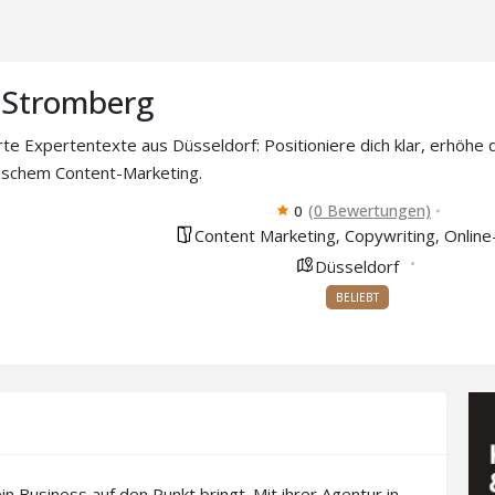
 Stromberg
e Expertentexte aus Düsseldorf: Positioniere dich klar, erhöhe 
gischem Content-Marketing.
(0 Bewertungen)
0
Content Marketing
Copywriting
Online
,
,
Düsseldorf
BELIEBT
ein Business auf den Punkt bringt. Mit ihrer Agentur in