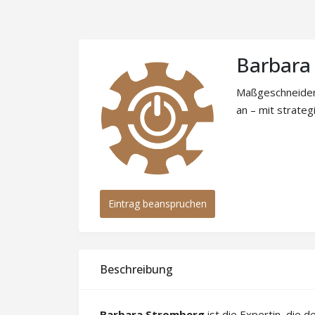
Barbara
Maßgeschneidert
an – mit strate
Eintrag beanspruchen
Beschreibung
Barbara Stromberg
ist die Expertin, die d