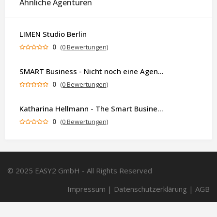
Ähnliche Agenturen
LIMEN Studio Berlin
0
(0 Bewertungen)
SMART Business - Nicht noch eine Agentur. Sondern ein Partner, der dein Business als Ganzes denkt.
0
(0 Bewertungen)
Katharina Hellmann - The Smart Business Coach
0
(0 Bewertungen)
© 2025 EASY2 GmbH - All Rights Reserved
Impressum
|
Datenschutzerklärung
|
AGB