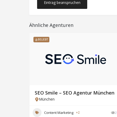
Eintrag beanspruchen
Ähnliche Agenturen
BELIEBT
SEO Smile – SEO Agentur München
München
17
Content Marketing
+2
2