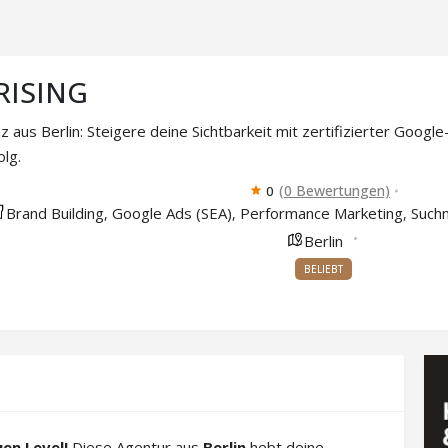
RISING
nz aus Berlin: Steigere deine Sichtbarkeit mit zertifizierter Googl
olg.
(0 Bewertungen)
0
Brand Building
Google Ads (SEA)
Performance Marketing
Such
,
,
,
Berlin
BELIEBT
en Level!
Diese Agentur aus
Berlin
hebt deine