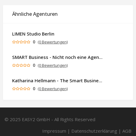
Ähnliche Agenturen
LIMEN Studio Berlin
0
(0 Bewertungen)
SMART Business - Nicht noch eine Agentur. Sondern ein Partner, der dein Business als Ganzes denkt.
0
(0 Bewertungen)
Katharina Hellmann - The Smart Business Coach
0
(0 Bewertungen)
© 2025 EASY2 GmbH - All Rights Reserved
Impressum
|
Datenschutzerklärung
|
AGB