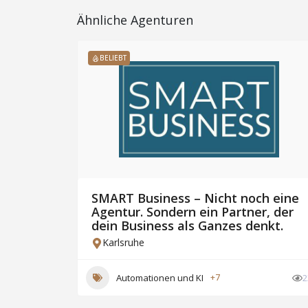
Ähnliche Agenturen
BELIEBT
SMART Business – Nicht noch eine
Agentur. Sondern ein Partner, der
e
dein Business als Ganzes denkt.
Karlsruhe
17
Automationen und KI
+7
2