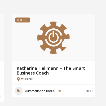
BELIEBT
Katharina Hellmann – The Smart
Business Coach
München
Automationen und KI
+6
39
3