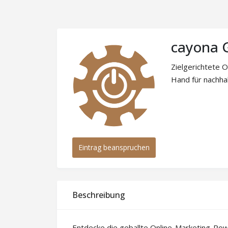
cayona
Zielgerichtete 
Hand für nachhal
Eintrag beanspruchen
Beschreibung
Entdecke die geballte Online-Marketing-Po