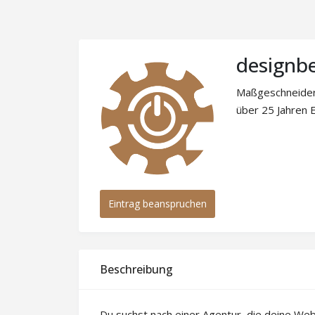
designbe
Maßgeschneidert
über 25 Jahren 
Eintrag beanspruchen
Beschreibung
Du suchst nach einer Agentur, die deine Web