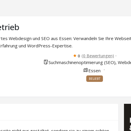
trieb
es Webdesign und SEO aus Essen: Verwandeln Sie Ihre Webseite 
Erfahrung und WordPress-Expertise.
(0 Bewertungen)
0
Suchmaschinenoptimierung (SEO)
Webde
,
Essen
BELIEBT
seite nicht nur gestaltet, sondern sie zu einem echten