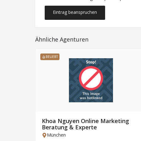
Eintrag beanspruchen
Ähnliche Agenturen
BELIEBT
Khoa Nguyen Online Marketing
Beratung & Experte
e
München