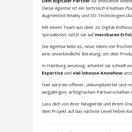
Dein digitaler Partner
für innovative Webe
Diese Agentur ist ein
technisch kreatives P
Augmented Reality und 3D-Technologien üb
Mit einem Team aus über 20 Digital-Enthusia
Spezialisten, setzt sie auf
messbaren Erfol
Die Agentur liebt es, neue Ideen mit frisch
eine unverbindliche Beratung, um dein Prod
In Hamburg ansässig, arbeitet sie schnell un
Expertise
und
viel Inhouse-Knowhow
umz
Hier wird ein offener, unkomplizierter und
langjährigen, erfolgreichen Partnerschaften 
Lass dich von ihrer Neugierde und ihrem Dra
dein Projekt auf das nächste Level heben kö