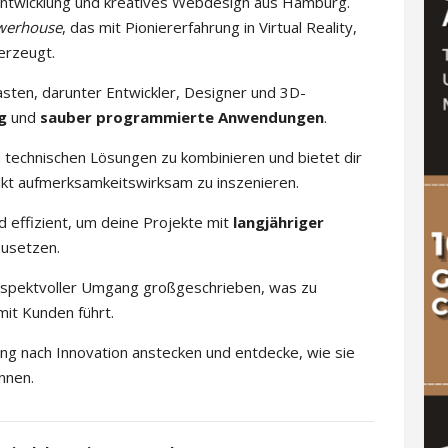
ntwicklung und kreatives Webdesign aus Hamburg.
owerhouse
, das mit Pioniererfahrung in Virtual Reality,
erzeugt.
sten, darunter Entwickler, Designer und 3D-
g
und
sauber programmierte Anwendungen
.
en technischen Lösungen zu kombinieren und bietet dir
ukt aufmerksamkeitswirksam zu inszenieren.
d effizient, um deine Projekte mit
langjähriger
usetzen.
 respektvoller Umgang großgeschrieben, was zu
mit Kunden führt.
ng nach Innovation anstecken und entdecke, wie sie
nnen.