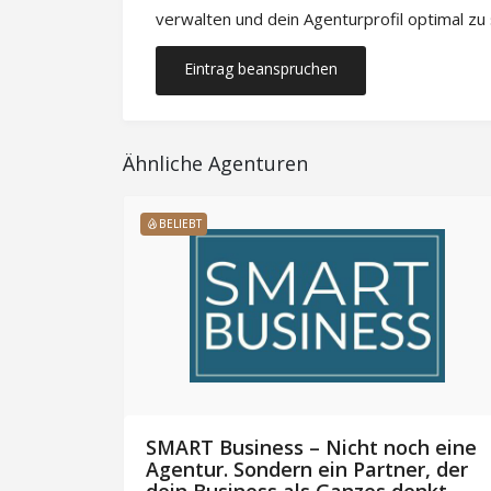
verwalten und dein Agenturprofil optimal zu
Eintrag beanspruchen
Ähnliche Agenturen
BELIEBT
SMART Business – Nicht noch eine
Agentur. Sondern ein Partner, der
e
dein Business als Ganzes denkt.