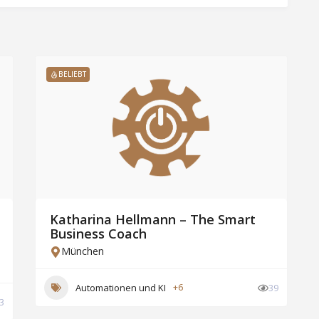
BELIEBT
Katharina Hellmann – The Smart
Business Coach
München
Automationen und KI
+6
39
3