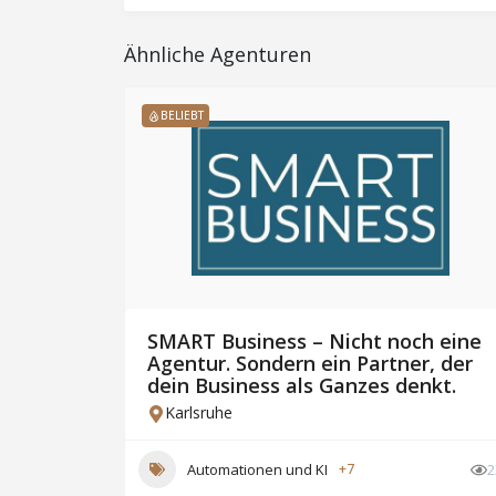
Ähnliche Agenturen
BELIEBT
SMART Business – Nicht noch eine
Agentur. Sondern ein Partner, der
e
dein Business als Ganzes denkt.
Karlsruhe
17
Automationen und KI
+7
2