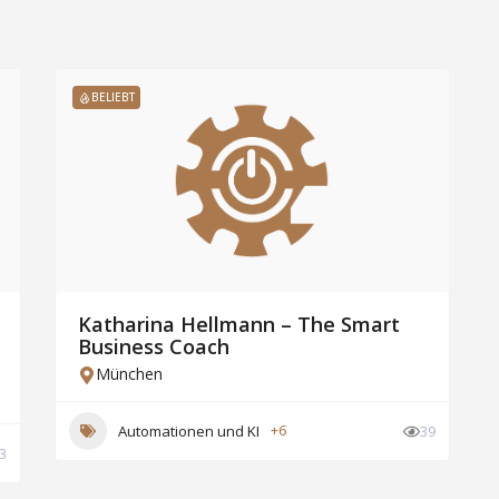
BELIEBT
Katharina Hellmann – The Smart
Business Coach
München
Automationen und KI
+6
39
3