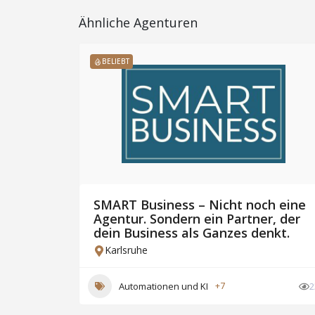
Ähnliche Agenturen
BELIEBT
SMART Business – Nicht noch eine
Agentur. Sondern ein Partner, der
e
dein Business als Ganzes denkt.
Karlsruhe
17
Automationen und KI
+7
2