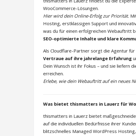
thismatters in Lauerz findest du die Exper
WooCommerce-Lösungen.
Hier wird dein Online-Erfolg zur Priorität.
Mit
Hosting, erstklassigen Support und innovati
was du für einen erfolgreichen Webauftritt b
SEO-optimierte Inhalte und klare Komm
Als Cloudflare-Partner sorgt die Agentur fü
Vertraue auf ihre jahrelange Erfahrung
un
Dein Wunsch ist ihr Fokus – und sie liefern 
erreichen.
Erlebe, wie dein Webauftritt auf ein neues 
Was bietet thismatters in Lauerz für
thismatters in Lauerz bietet maßgeschnei
auf die individuellen Bedürfnisse ihrer Kun
blitzschnelles Managed WordPress Hosting,