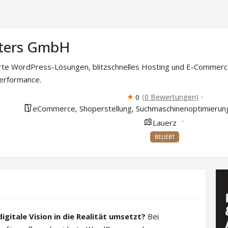
tters GmbH
e WordPress-Lösungen, blitzschnelles Hosting und E-Commerce-St
Performance.
(0 Bewertungen)
0
eCommerce
Shoperstellung
Suchmaschinenoptimierun
,
,
Lauerz
BELIEBT
igitale Vision in die Realität umsetzt?
Bei