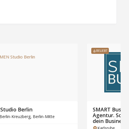
BELIEBT
SMART Business – Nicht noch eine
Agentur. Sondern ein Partner, der
dein Business als Ganzes denkt.
Karlsruhe