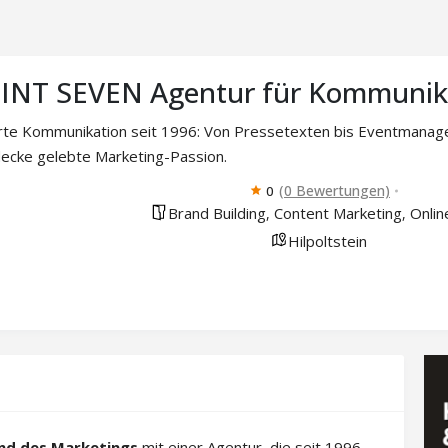
NT SEVEN Agentur für Kommunika
e Kommunikation seit 1996: Von Pressetexten bis Eventmanagemen
decke gelebte Marketing-Passion.
(0 Bewertungen)
0
Brand Building
Content Marketing
Onlin
,
,
Hilpoltstein
nd des Marketings
mit einer Agentur, die seit 1996