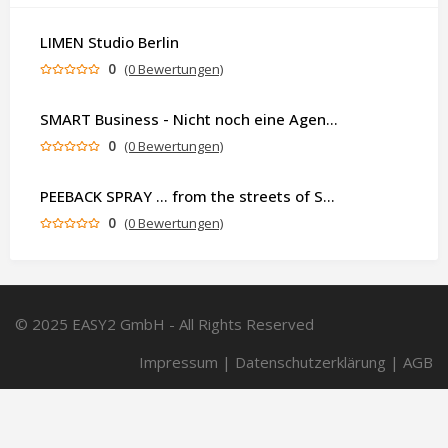
LIMEN Studio Berlin
0
(0 Bewertungen)
SMART Business - Nicht noch eine Agentur. Sondern ein Partner, der dein Business als Ganzes denkt.
0
(0 Bewertungen)
PEEBACK SPRAY ... from the streets of St.Pauli – Urban Luxury Protection -
0
(0 Bewertungen)
© 2025 EASY2 GmbH - All Rights Reserved
Impressum
|
Datenschutzerklärung
|
AGB