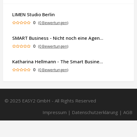
LIMEN Studio Berlin
0
(0 Bewertungen)
SMART Business - Nicht noch eine Agentur. Sondern ein Partner, der dein Business als Ganzes denkt.
0
(0 Bewertungen)
Katharina Hellmann - The Smart Business Coach
0
(0 Bewertungen)
© 2025 EASY2 GmbH - All Rights Reserved
Impressum
|
Datenschutzerklärung
|
AGB