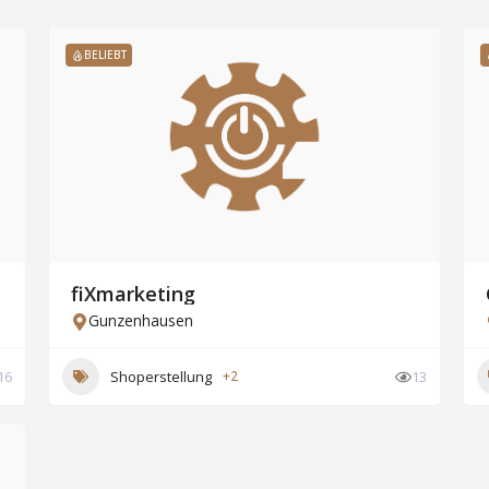
BELIEBT
fiXmarketing
Gunzenhausen
16
Shoperstellung
+2
13