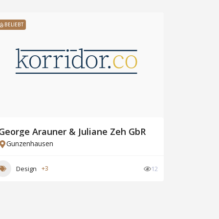
BELIEBT
George Arauner & Juliane Zeh GbR
Gunzenhausen
Design
+3
12